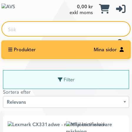
0,00 kr
exkl moms
Sök
Produkter
Mina sidor
Filter
Sortera efter
Sortera efter