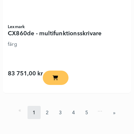
Lexmark
CX860de - multifunktionsskrivare
färg
83 751,00 kr
CX860de - multifunktionsskrivare - 898
…
1
2
3
4
5