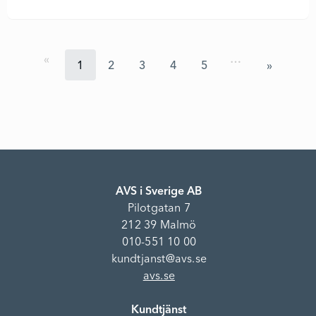
…
1
2
3
4
5
AVS i Sverige AB
Pilotgatan 7
212 39 Malmö
010-551 10 00
kundtjanst@avs.se
avs.se
Kundtjänst