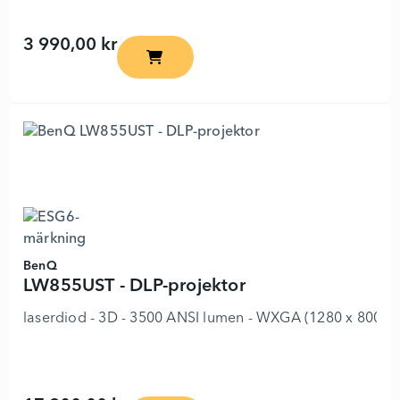
3 990,00 kr
AOpen Fire Legend PV12p - 8725674 - Lä
BenQ
LW855UST - DLP-projektor
laserdiod - 3D - 3500 ANSI lumen - WXGA (1280 x 800) - 1