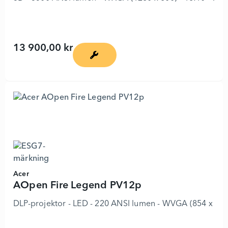
13 900,00 kr
MW855UST+ - DLP-projektor - 5386139 
Acer
AOpen Fire Legend PV12p
DLP-projektor - LED - 220 ANSI lumen - WVGA (854 x 480) 