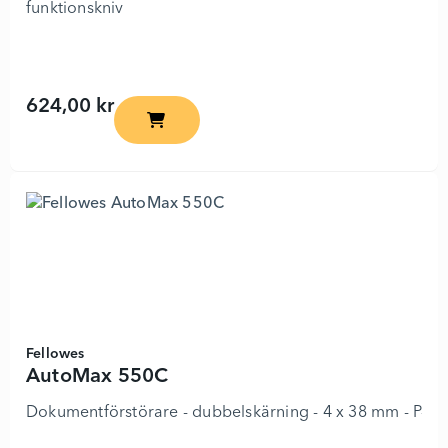
funktionskniv
624,00 kr
Auto-Retractable Box Cutter - 7556191 - Lä
Fellowes
AutoMax 550C
Dokumentförstörare - dubbelskärning - 4 x 38 mm - P-4