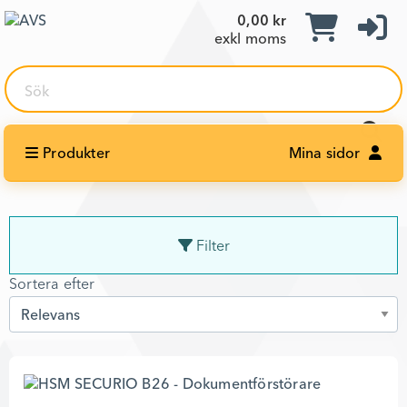
0,00 kr
exkl moms
Sök
Produkter
Mina sidor
Filter
Sortera efter
Sortera efter