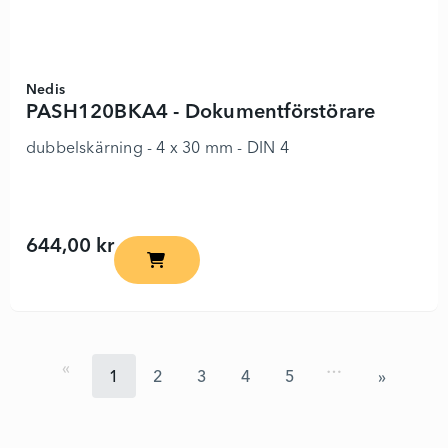
Nedis
PASH120BKA4 - Dokumentförstörare
dubbelskärning - 4 x 30 mm - DIN 4
644,00 kr
PASH120BKA4 - Dokumentförstörare - 7588
…
1
2
3
4
5