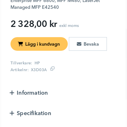
Enterprise MFP 6800, MFP M480; LaserJet
Managed MFP E42540
2 328,00 kr
exkl moms
Lägg i kundvagn
Tillverkare
HP
Artikelnr
X3D03A
Information
Specifikation