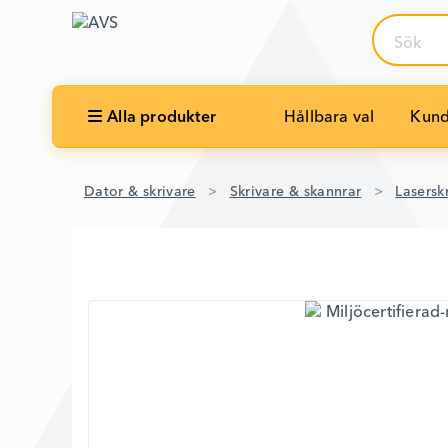
Sök
Alla produkter
Hållbara val
Kund
Dator & skrivare
Skrivare & skannrar
Laserskr