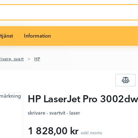
tjänst
Information
ivare, svart
HP
HP LaserJet Pro 3002d
skrivare - svartvit - laser
1 828,00 kr
exkl moms