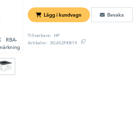
Lägg i kundvagn
Tillverkare
HP
Artikelnr
3G652F#B19