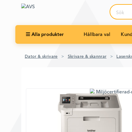
Sök
Alla produkter
Hållbara val
Kund
Dator & skrivare
Skrivare & skannrar
Laserskr