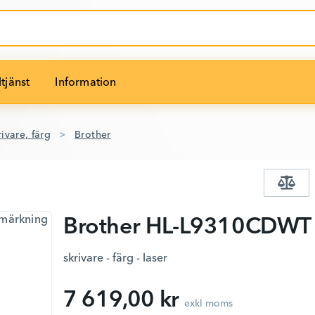
tjänst
Information
ivare, färg
Brother
Brother HL-L9310CDWT
skrivare - färg - laser
7 619,00 kr
exkl moms