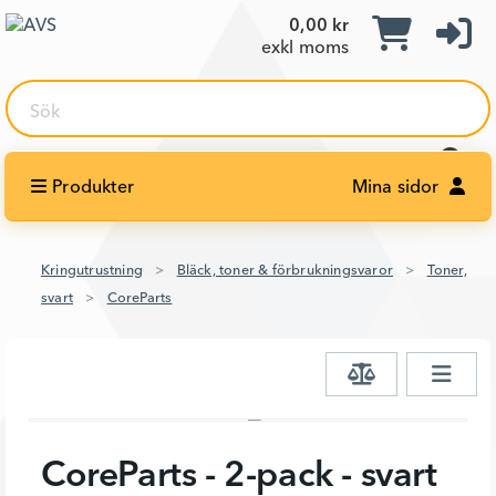
0,00 kr
exkl moms
Sök
Produkter
Mina sidor
Kringutrustning
Bläck, toner & förbrukningsvaror
Toner,
svart
CoreParts
CoreParts - 2-pack - svart